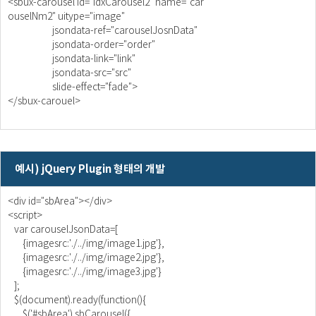
<sbux-carousel id="idxCarousel2" name="car
ouselNm2" uitype="image"
jsondata-ref="carouselJosnData"
jsondata-order="order"
jsondata-link="link"
jsondata-src="src"
slide-effect="fade">
</sbux-carouel>
예시) jQuery Plugin 형태의 개발
<div id="sbArea"></div>
<script>
var carouselJsonData=[
{imagesrc:'./../img/image1.jpg'},
{imagesrc:'./../img/image2.jpg'},
{imagesrc:'./../img/image3.jpg'}
];
$(document).ready(function(){
$('#sbArea').sbCarousel({