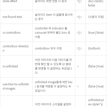
slide-effect
슬라이드 화면 전환 시 효과
t | i
de | vslide |
fade)
슬라이드 item 이 없을때 표시하
not-found-text
t | i
(사용자 지정)
는 문구
controller 와 indicator 를
is-controlbox
carousel 외부의 별도 box 로
t | i
(true | false)
이동
controlbox-directio
controlbox 위치 지정
t | i
(bottom)
n
이전 이미지와 다음 이미지를 한
번에 확인 할 수 있도록 UI 형태
is-unfolded
i
(false | true)
를 변경할 지 설정하는 속성입니
다.
unfolded image들에 대한 blu
use-blur-to-unfolde
r 효과를 적용할 지 설정하는 속
i
(false | true)
d-images
성입니다.
unfolded-pr
이전 이미지의 스타일을 설정하
ev-style="p