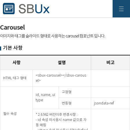
Carousel
이미지와 태그를 슬라이드 형태로 사용하는 carousel 컴포넌트 입니다.
기본 사항
사항
설명
비고
<sbux-carousel></sbux-carous
HTML 태그 형태
el>
고정형
id, name, ui
type
변동형
jsondata-ref
필수 속성
* 2.6.962 버전이후 변경사항 :
- id 속성 미사용시 name 값으로 자
동 매핑