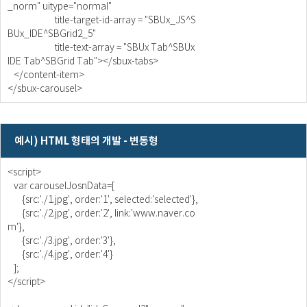
_norm" uitype="normal"
title-target-id-array = "SBUx_JS^S
BUx_IDE^SBGrid2_5"
title-text-array = "SBUx Tab^SBUx
IDE Tab^SBGrid Tab"></sbux-tabs>
</content-item>
</sbux-carousel>
예시) HTML 형태의 개발 - 변동형
<script>
var carouselJosnData=[
{src:'./1.jpg', order:'1', selected:'selected'},
{src:'./2.jpg', order:'2', link:'www.naver.co
m'},
{src:'./3.jpg', order:'3'},
{src:'./4.jpg', order:'4'}
];
</script>