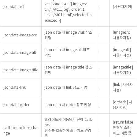
var jsondata = [{ imagesr
jsondata-ref
i
(사용자지정)
c:'./../A011.jpg', order: 1,
link:'./A011.html',selected:'s
elected'}]
json data 내 image 경로 참조
(imagesrc |
jsondata-image-src
i
키명
사용자지정)
json data 내 image alt 참조
(imagealt |
jsondata-image-alt
i
키명
사용자지정)
json data 내 image title 참조
(imagetitle |
jsondata-image-title
i
키명
사용자지정)
(link | 사용자
jsondata-link
json data 내 link 참조 키명
i
지정)
(ordedr | 사
jsondata-order
json data 내 order 참조 키명
i
용자지정)
슬라이드가 이동되기 전에 callb
(return false
ack
callback-before-cha
인경우 슬라
함수를 호출하여 슬라이드 변경
i
nge
이드 이동 중
을