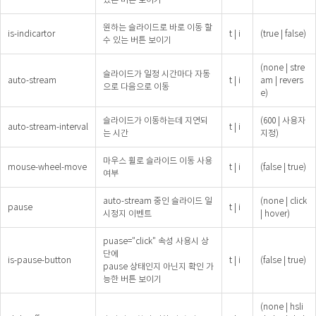
원하는 슬라이드로 바로 이동 할
is-indicartor
t | i
(true | false)
수 있는 버튼 보이기
(none | stre
슬라이드가 일정 시간마다 자동
auto-stream
t | i
am | revers
으로 다음으로 이동
e)
슬라이드가 이동하는데 지연되
(600 | 사용자
auto-stream-interval
t | i
는 시간
지정)
마우스 휠로 슬라이드 이동 사용
mouse-wheel-move
t | i
(false | true)
여부
auto-stream 중인 슬라이드 일
(none | click
pause
t | i
시정지 이벤트
| hover)
puase="click" 속성 사용시 상
단에
is-pause-button
t | i
(false | true)
pause 상태인지 아닌지 확인 가
능한 버튼 보이기
(none | hsli