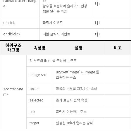
callback-after-chang
ck
t | i
e
함수를 호출하여 슬라이드 변경
됨을 알리는 속성
onclick
클릭시 이벤트
t | i
ondblclick
더블 클릭시 이벤트
t | i
하위구조
속성명
설명
비고
태그명
각 노드의 item 을 구성하는 구조
uitype='image' 시 image 를
image-src
호출하는 주소
order
항목의 순서를 지정하는 속성
<content-ite
m>
selected
초기 로딩시 선택 속성
link
클릭시 이동하는 주소
target
설정된 link가 열리는 방식