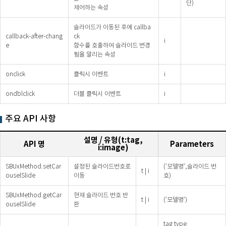
단)
제어하는 속성
슬라이드가 이동된 후에 callba
callback-after-chang
ck
i
e
함수를 호출하여 슬라이드 변경
됨을 알리는 속성
onclick
클릭시 이벤트
i
ondblclick
더블 클릭시 이벤트
i
주요 API 사항
설명 / 유형(t:tag,
API 명
Parameters
i:image)
SBUxMethod.setCar
설정된 슬라이드번호로
('모델명',슬라이드 번
t | i
ouselSlide
이동
호)
SBUxMethod.getCar
현재 슬라이드 번호 반
t | i
('모델명')
ouselSlide
환
tag type