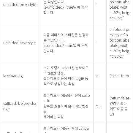
는 속성입니다.
osition: abs
unfolded-prev-style
i
is-unfolded가 true일 때 동작
olute; widt
합니다.
h: 50%; heig
ht: 80%;"
unfolded-pr
다음 이미지의 스타일을 설정하
ev-style="p
는 속성입니다.
osition: abs
unfolded-next-style
i
is-unfolded가 true일 때 동작
olute; widt
합니다.
h: 50%; heig
ht: 80%;"
초기 로딩시 select된 슬라이드
의 tag만 생성,
lazyloading
t
(false | true)
슬라이드 이동에 따라 tag를 동
적으로 생성하는 속성
슬라이드가 이동되기 전에 callb
(return false
ack
callback-before-cha
인경우 슬라
함수를 호출하여 슬라이드 변경
t | i
nge
이드 이동 중
을
단)
제어하는 속성
슬라이드가 이동된 후에 callba