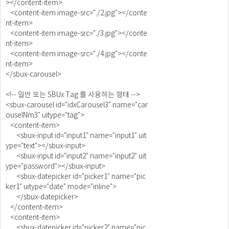
></content-item>
<content-item image-src="./2.jpg"></conte
nt-item>
<content-item image-src="./3.jpg"></conte
nt-item>
<content-item image-src="./4.jpg"></conte
nt-item>
</sbux-carousel>
<!-- 일반 또는 SBUx Tag 를 사용하는 형태 -->
<sbux-carousel id="idxCarousel3" name="car
ouselNm3" uitype="tag">
<content-item>
<sbux-input id="input1" name="input1" uit
ype="text"></sbux-input>
<sbux-input id="input2" name="input2" uit
ype="password"></sbux-input>
<sbux-datepicker id="picker1" name="pic
ker1" uitype="date" mode="inline">
</sbux-datepicker>
</content-item>
<content-item>
<sbux-datepicker id="picker2" name="pic