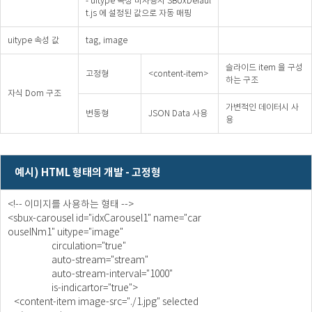
- uitype 속성 미사용시 SBUxDefaul
t.js 에 설정된 값으로 자동 매핑
uitype 속성 값
tag, image
슬라이드 item 을 구성
고정형
<content-item>
하는 구조
자식 Dom 구조
가변적인 데이터시 사
변동형
JSON Data 사용
용
예시) HTML 형태의 개발 - 고정형
<!-- 이미지를 사용하는 형태 -->
<sbux-carousel id="idxCarousel1" name="car
ouselNm1" uitype="image"
circulation="true"
auto-stream="stream"
auto-stream-interval="1000"
is-indicartor="true">
<content-item image-src="./1.jpg" selected