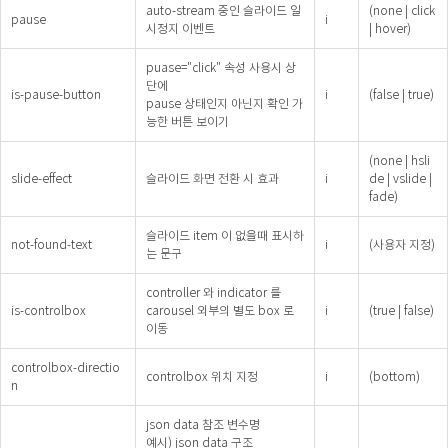
auto-stream 중인 슬라이드 일
(none | click
pause
i
시정지 이벤트
| hover)
puase="click" 속성 사용시 상
단에
is-pause-button
i
(false | true)
pause 상태인지 아닌지 확인 가
능한 버튼 보이기
(none | hsli
slide-effect
슬라이드 화면 전환 시 효과
i
de | vslide |
fade)
슬라이드 item 이 없을때 표시하
not-found-text
i
(사용자 지정)
는 문구
controller 와 indicator 를
is-controlbox
carousel 외부의 별도 box 로
i
(true | false)
이동
controlbox-directio
controlbox 위치 지정
i
(bottom)
n
json data 참조 변수명
예시) json data 구조