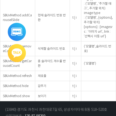
: ('모델명', '추가할 태
그', 추가할 위치)
image type
SBUxMethod.addCa
현재 슬라이드 번호 반
t | i
: ('모델명', {options},
rouselSlide
환
추가할 위치)
{options} : {imagesr
통합데모
바로가기
c : '이미지 url', link :
'선택시 이동 url'}
SBUxMethod.remov
('모델명',슬라이드 번
삭제할 슬라이드 번호
t | i
eCarouselSlide
호)
기술문의
영업문의
SBUxMethod.getCar
총 슬라이드 개수를 반
t | i
('모델명')
ouselCount
환
SBUxMethod.refresh
재호출
t | i
SBUxMethod.hide
감추기
t | i
SBUxMethod.show
보이기
t | i
(13840) 경기도 과천시 과천대로7길 65, 상상자이타워 B동 518~520호