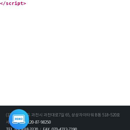
</script>
(13840) 경기도 과천시 과천대로7길 65, 상상자이타워 B동 518~520호
통합데모
바로가기
사업자번호 :
120-87-98250
TEL
02-2038-3320
/
FAX
070-4232-7190