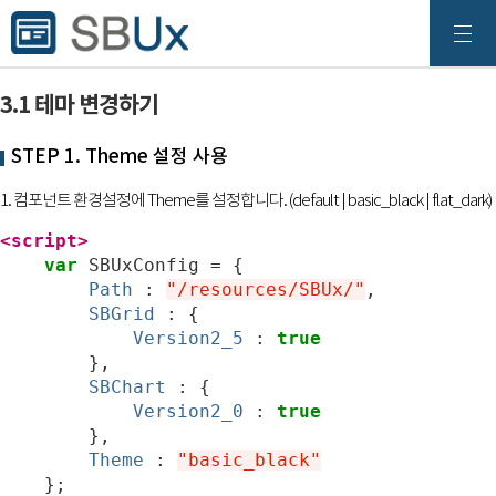
3.1 테마 변경하기
STEP 1. Theme 설정 사용
1. 컴포넌트 환경설정에 Theme를 설정합니다. (default | basic_black | flat_dark)
<script>
var
SBUxConfig
=
{
Path
:
"/resources/SBUx/"
,
SBGrid
:
{
Version2_5
:
true
},
SBChart
:
{
Version2_0
:
true
},
Theme
:
"basic_black"
};