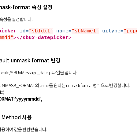
nmask-format 속성 설정
mat 속성을 설정합니다.
picker
id=
"sbIdx1"
name=
"sbName1"
uitype=
"pop
mmdd"
></sbux-datepicker>
fault unmask format 변경
js/locale/SBUxMessage_date.js 파일을 엽니다.
R_UNMASK_FORMAT의 value를 원하는 unmask format형식으로 변경합니다.
dd)
RMAT: 'yyyymmdd',
t Method 사용
d를 사용하여 값을 반환받습니다.