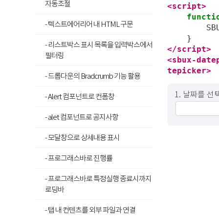
자동조절
<script>
functi
- 텍스트에어리어 내 HTML 구문
SB
}
- 리스트박스 표시 목록을 입력박스에서
</script>
필터링
<sbux-date
tepicker>
- 드롭다운의 Bradcrumb 기능 활용
1. 날짜를 
- Alert 컴포넌트로 컨폼창
- alet 컴포넌트로 공지사항
- 모달창으로 상세내용 표시
- 프로그래스바로 진행률
- 프로그래스바로 특정실행 종료시까지
로딩바
- 탭 내 컨텐츠를 외부 파일과 연결