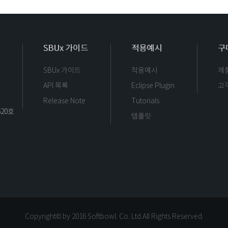
SBUx 가이드
적용예시
구
SBUx 가이드
적용예시
제
API 목록
Eclipse Plugin
고
Release Note
Tutorials
520호
템플릿
Copyright© by 2016 Softbowl. Co. Ltd.
All Rights Reserved.