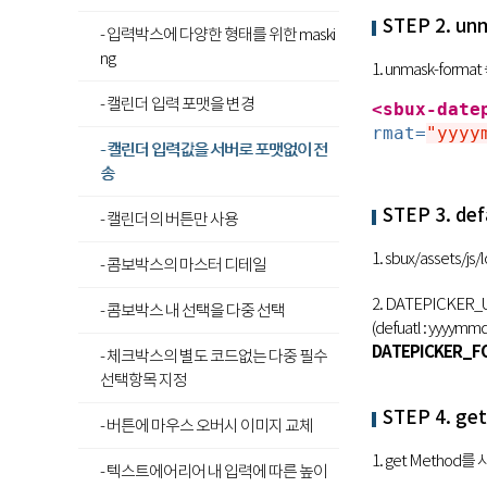
STEP 2. u
- 입력박스에 다양한 형태를 위한 maski
ng
1. unmask-for
- 캘린더 입력 포맷을 변경
<sbux-date
rmat=
"yyyy
- 캘린더 입력값을 서버로 포맷없이 전
송
STEP 3. de
- 캘린더의 버튼만 사용
1. sbux/assets/
- 콤보박스의 마스터 디테일
2. DATEPICKE
- 콤보박스 내 선택을 다중 선택
(defuatl : yyyymm
DATEPICKER_FO
- 체크박스의 별도 코드없는 다중 필수
선택항목 지정
STEP 4. ge
- 버튼에 마우스 오버시 이미지 교체
1. get Metho
- 텍스트에어리어 내 입력에 따른 높이