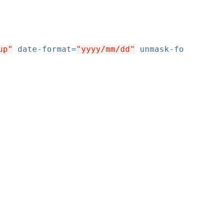
up"
date-format=
"yyyy/mm/dd"
unmask-fo