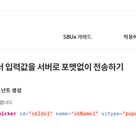
SBUx 가이드
적용
린더 입력값을 서버로 포맷없이 전송하기
컴포넌트 생성
성합니다.
picker
id=
"sbIdx1"
name=
"sbName1"
uitype=
"pop