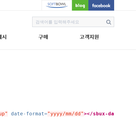
예시
구매
고객지원
up"
date-format=
"yyyy/mm/dd"
></sbux-da