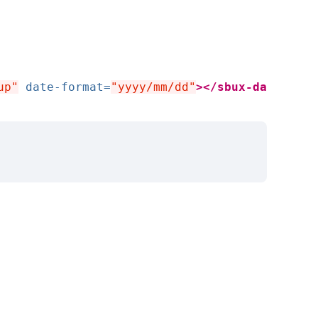
up"
date-format=
"yyyy/mm/dd"
></sbux-da