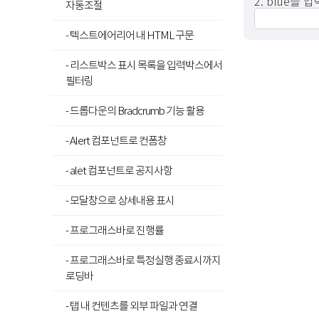
2. blue를
자동조절
- 텍스트에어리어 내 HTML 구문
- 리스트박스 표시 목록을 입력박스에서
필터링
- 드롭다운의 Bradcrumb 기능 활용
- Alert 컴포넌트로 컨폼창
- alet 컴포넌트로 공지사항
- 모달창으로 상세내용 표시
- 프로그래스바로 진행률
- 프로그래스바로 특정실행 종료시까지
로딩바
- 탭 내 컨텐츠를 외부 파일과 연결