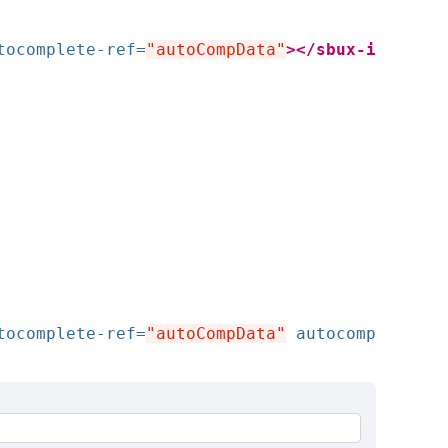
tocomplete-ref=
"autoCompData"
></sbux-i
tocomplete-ref=
"autoCompData"
autocomp