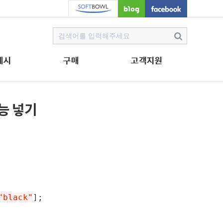
예시
구매
고객지원
능 넣기
"black"
];