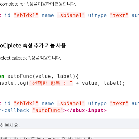
ocomplete-ref 속성을 이용하여 연동합니다.
t
id=
"sbIdx1"
name=
"sbName1"
uitype=
"text"
au
utoClplete 속성 추가 기능 사용
e-select-callback 속성을 적용합니다.
on
autoFunc
(
value
,
label
){
nsole
.
log
(
"선택한 항목 : "
+
value
,
label
);
t
id=
"sbIdx1"
name=
"sbName1"
uitype=
"text"
au
t-callback=
"autoFunc"
></sbux-input>
입력해보세요.