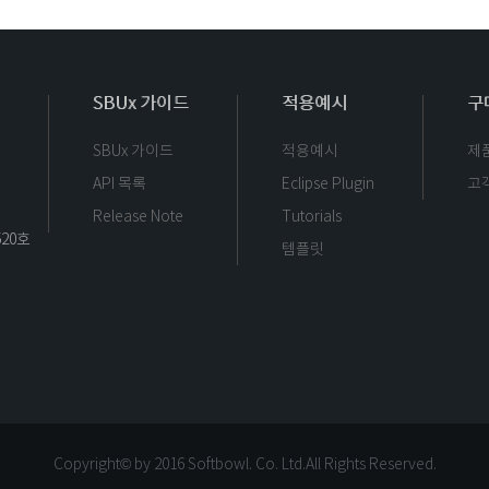
SBUx 가이드
적용예시
구
SBUx 가이드
적용예시
제
API 목록
Eclipse Plugin
고
Release Note
Tutorials
520호
템플릿
Copyright© by 2016 Softbowl. Co. Ltd.
All Rights Reserved.