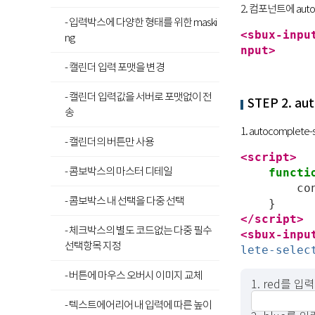
2. 컴포넌트에 aut
- 입력박스에 다양한 형태를 위한 maski
<sbux-inpu
ng
nput>
- 캘린더 입력 포맷을 변경
- 캘린더 입력값을 서버로 포맷없이 전
STEP 2. a
송
1. autocomplet
- 캘린더의 버튼만 사용
<script>
- 콤보박스의 마스터 디테일
functi
co
- 콤보박스 내 선택을 다중 선택
}
</script>
- 체크박스의 별도 코드없는 다중 필수
<sbux-inpu
선택항목 지정
lete-selec
- 버튼에 마우스 오버시 이미지 교체
1. red를 
- 텍스트에어리어 내 입력에 따른 높이