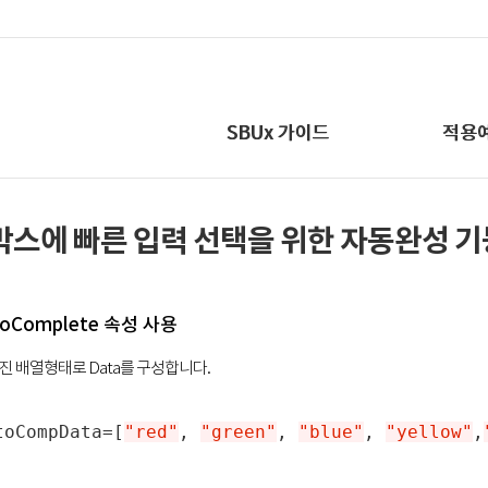
SBUx 가이드
적용
력박스에 빠른 입력 선택을 위한 자동완성 기
utoComplete 속성 사용
어진 배열형태로 Data를 구성합니다.
toCompData
=
[
"red"
,
"green"
,
"blue"
,
"yellow"
,