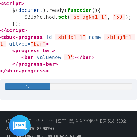
<script>
$
(
document
).
ready
(
function
(){
SBUxMethod
.
set
(
'sbTagNm1_1'
,
'50'
);
});
</script>
<sbux-progress
id=
"sbIdx1_1"
name=
"sbTagNm1_
1"
uitype=
"bar"
>
<progress-bar>
<bar
valuenow=
"0"
></bar>
</progress-bar>
</sbux-progress>
42
(13840) 경기도 과천시 과천대로7길 65, 상상자이타워 B동 518~520호
통합데모
바로가기
사업자번호 :
120-87-98250
TEL
02-2038-3320
/
FAX
070-4232-7190